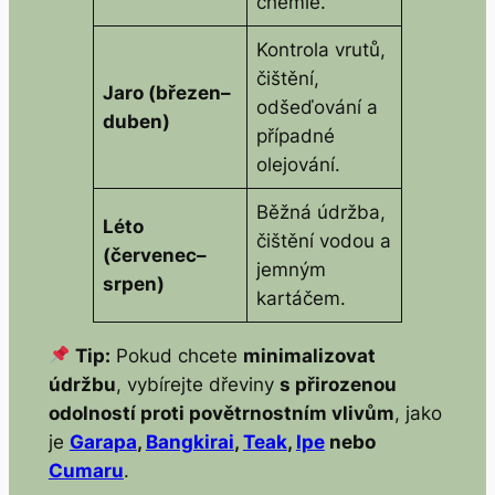
chemie.
Kontrola vrutů,
čištění,
Jaro (březen–
odšeďování a
duben)
případné
olejování.
Běžná údržba,
Léto
čištění vodou a
(červenec–
jemným
srpen)
kartáčem.
Tip:
Pokud chcete
minimalizovat
údržbu
, vybírejte dřeviny
s přirozenou
odolností proti povětrnostním vlivům
, jako
je
Garapa
,
Bangkirai
,
Teak
,
Ipe
nebo
Cumaru
.