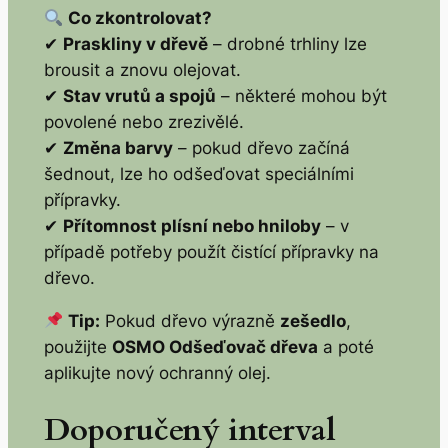
Co zkontrolovat?
✔
Praskliny v dřevě
– drobné trhliny lze
brousit a znovu olejovat.
✔
Stav vrutů a spojů
– některé mohou být
povolené nebo zrezivělé.
✔
Změna barvy
– pokud dřevo začíná
šednout, lze ho odšeďovat speciálními
přípravky.
✔
Přítomnost plísní nebo hniloby
– v
případě potřeby použít čistící přípravky na
dřevo.
Tip:
Pokud dřevo výrazně
zešedlo
,
použijte
OSMO Odšeďovač dřeva
a poté
aplikujte nový ochranný olej.
Doporučený interval