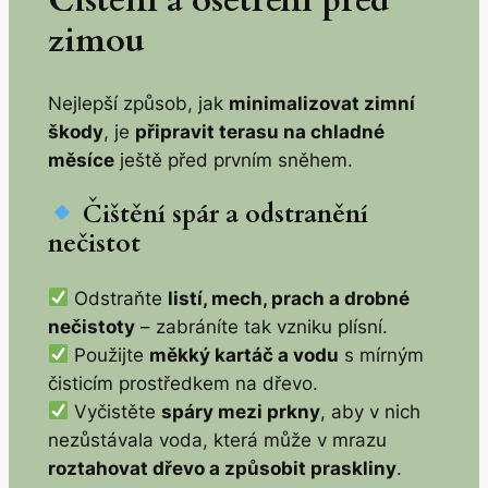
Čištění a ošetření před
zimou
Nejlepší způsob, jak
minimalizovat zimní
škody
, je
připravit terasu na chladné
měsíce
ještě před prvním sněhem.
Čištění spár a odstranění
nečistot
Odstraňte
listí, mech, prach a drobné
nečistoty
– zabráníte tak vzniku plísní.
Použijte
měkký kartáč a vodu
s mírným
čisticím prostředkem na dřevo.
Vyčistěte
spáry mezi prkny
, aby v nich
nezůstávala voda, která může v mrazu
roztahovat dřevo a způsobit praskliny
.