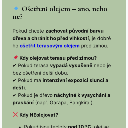
Ošetření olejem – ano, nebo
ne?
Pokud chcete
zachovat původní barvu
dřeva a chránit ho před vlhkostí
, je dobré
ho
ošetřit terasovým olejem
před zimou.
Kdy olejovat terasu před zimou?
✔ Pokud terasa
vypadá vysušeně
nebo je
bez ošetření delší dobu.
✔ Pokud má
intenzivní expozici slunci a
dešti
.
✔ Pokud je dřevo
náchylné k vysychání a
praskání
(např. Garapa, Bangkirai).
Kdy NEolejovat?
Pokud jsou teploty
pod 10 °C
, olej se