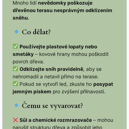
Mnoho lidí
nevědomky poškozuje
dřevěnou terasu nesprávným odklízením
sněhu
.
Co dělat?
Používejte plastové lopaty nebo
smetáky
– kovové hrany mohou poškodit
povrch dřeva.
Odklízejte sníh pravidelně
, aby se
nehromadil a netavil přímo na terase.
Pokud se vytvoří led, zkuste ho
posypat
jemným pískem
pro zvýšení přilnavosti.
Čemu se vyvarovat?
Sůl a chemické rozmrazovače
– mohou
narušit strukturu dřeva a způsobit jeho