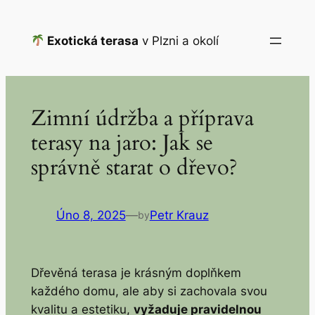
Přeskočit
na
Exotická terasa
v Plzni a okolí
obsah
Zimní údržba a příprava
terasy na jaro: Jak se
správně starat o dřevo?
Úno 8, 2025
—
Petr Krauz
by
Dřevěná terasa je krásným doplňkem
každého domu, ale aby si zachovala svou
kvalitu a estetiku,
vyžaduje pravidelnou