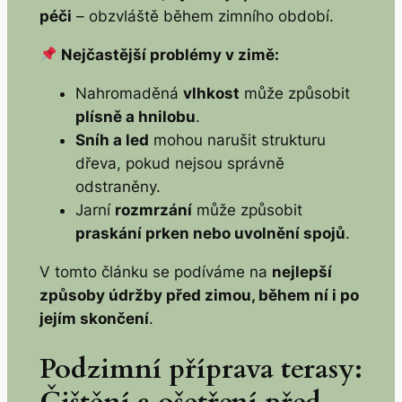
péči
– obzvláště během zimního období.
Nejčastější problémy v zimě:
Nahromaděná
vlhkost
může způsobit
plísně a hnilobu
.
Sníh a led
mohou narušit strukturu
dřeva, pokud nejsou správně
odstraněny.
Jarní
rozmrzání
může způsobit
praskání prken nebo uvolnění spojů
.
V tomto článku se podíváme na
nejlepší
způsoby údržby před zimou, během ní i po
jejím skončení
.
Podzimní příprava terasy: