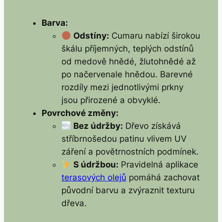
Barva:
Odstíny:
Cumaru nabízí širokou
škálu příjemných, teplých odstínů
od medově hnědé, žlutohnědé až
po načervenale hnědou. Barevné
rozdíly mezi jednotlivými prkny
jsou přirozené a obvyklé.
Povrchové změny:
Bez údržby:
Dřevo získává
stříbrnošedou patinu vlivem UV
záření a povětrnostních podmínek.
S údržbou:
Pravidelná aplikace
terasových olejů
pomáhá zachovat
původní barvu a zvýraznit texturu
dřeva.