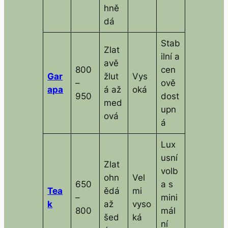
hně
dá
Stab
Zlat
ilní a
avě
800
cen
Gar
žlut
Vys
–
ově
apa
á až
oká
950
dost
med
upn
ová
á
Lux
usní
Zlat
volb
ohn
Vel
650
a s
Tea
ědá
mi
–
mini
k
až
vyso
800
mál
šed
ká
ní