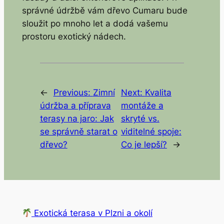
správné údržbě vám dřevo Cumaru bude
sloužit po mnoho let a dodá vašemu
prostoru exotický nádech.
←
Previous:
Zimní
Next:
Kvalita
údržba a příprava
montáže a
terasy na jaro: Jak
skryté vs.
se správně starat o
viditelné spoje:
dřevo?
Co je lepší?
→
Exotická terasa v Plzni a okolí