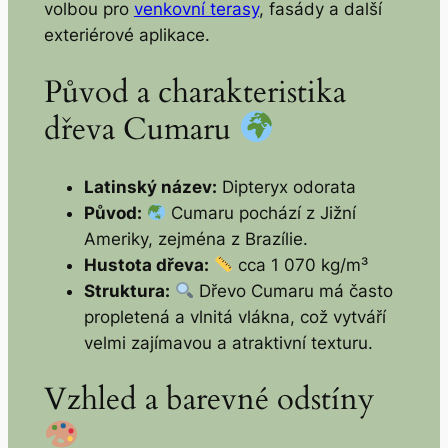
volbou pro
venkovní terasy
, fasády a další
exteriérové aplikace.
Původ a charakteristika
dřeva Cumaru
Latinský název:
Dipteryx odorata
Původ:
Cumaru pochází z Jižní
Ameriky, zejména z Brazílie.
Hustota dřeva:
cca 1 070 kg/m³
Struktura:
Dřevo Cumaru má často
propletená a vlnitá vlákna, což vytváří
velmi zajímavou a atraktivní texturu.
Vzhled a barevné odstíny