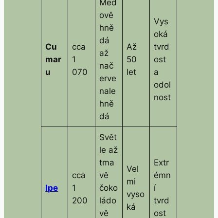
Med
ově
Vys
hně
oká
dá
Cu
cca
Až
tvrd
až
mar
1
50
ost
nač
u
070
let
a
erve
odol
nale
nost
hně
dá
Svět
le až
tma
Extr
Vel
cca
vě
émn
mi
Ipe
1
čoko
í
vyso
200
ládo
tvrd
ká
vě
ost