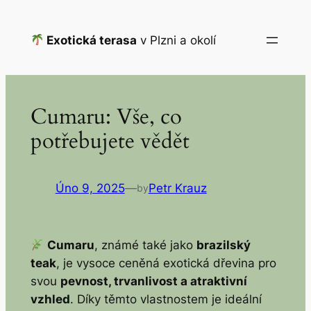
Přeskočit
na
Exotická terasa
v Plzni a okolí
obsah
Cumaru: Vše, co
potřebujete vědět
Úno 9, 2025
—
Petr Krauz
by
Cumaru
, známé také jako
brazilský
teak
, je vysoce ceněná exotická dřevina pro
svou
pevnost, trvanlivost a atraktivní
vzhled
. Díky těmto vlastnostem je ideální