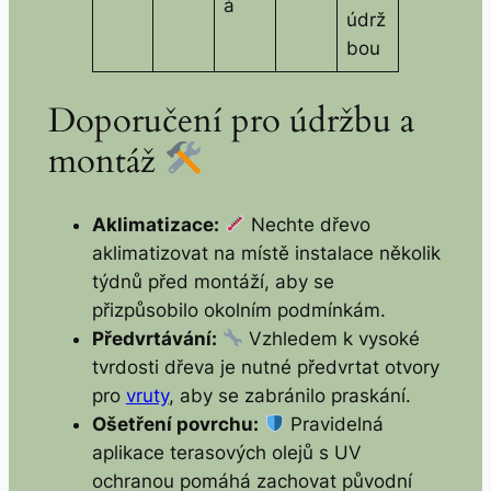
á
údrž
bou
Doporučení pro údržbu a
montáž
Aklimatizace:
Nechte dřevo
aklimatizovat na místě instalace několik
týdnů před montáží, aby se
přizpůsobilo okolním podmínkám.
Předvrtávání:
Vzhledem k vysoké
tvrdosti dřeva je nutné předvrtat otvory
pro
vruty
, aby se zabránilo praskání.
Ošetření povrchu:
Pravidelná
aplikace terasových olejů s UV
ochranou pomáhá zachovat původní