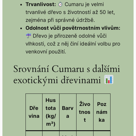
Trvanlivost:
Cumaru je velmi
trvanlivé dřevo s životností až 50 let,
zejména při správné údržbě.
Odolnost vůči povětrnostním vlivům:
Dřevo je přirozeně odolné vůči
vlhkosti, což z něj činí ideální volbu pro
venkovní použití.
Srovnání Cumaru s dalšími
exotickými dřevinami
Hus
Živo
Poz
Dře
tota
Barv
tnos
nám
vina
(kg/
a
t
ka
m³)